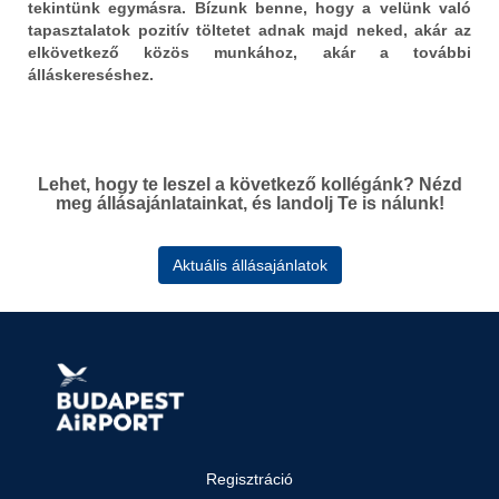
tekintünk egymásra. Bízunk benne, hogy a velünk való
végén minden
kapcsolatfelvételtől
tapasztalatok pozitív töltetet adnak majd neked, akár az
kiválasztási
kezdve.
elkövetkező közös munkához, akár a további
folyamatban
A sikeres
álláskereséshez.
résztvevőnek
telefonos
visszajelzünk -
beszélgetést
jellemzően
követően
ügynökségi partnerünk
egy online
segítségével - és
Lehet, hogy te leszel a következő kollégánk? Nézd
tesztkitöltés vár.
meg állásajánlatainkat, és landolj Te is nálunk!
igyekszünk
Ha személyesen
tartani azt a
találkozunk egy
határidőt, amit
interjún, az
Aktuális állásajánlatok
ígértünk a
először a HR-el
találkozónkon.
és a
szakterületet
képviselő
kollégával fog
történni.
Továbbjutás
esetén a 2. kör
lehet egy
Regisztráció
felsővezetővel