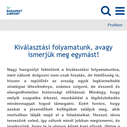
Profilom
Kiválasztási folyamatunk, avagy
ismerjük meg egymást!
Nagy hangsúlyt fektetünk a kiválasztási folyamatunkra,
mert nálunk dolgozni nem csak hivatás, de felelősség is,
hiszen a repülőtér az ország egyik legkiemeltebb
stratégiai létesítménye, számos szigorú, de ésszerű és
elengedhetetlen biztonsági előírással. Mindegy, hogy
melyik csapatba érkezel, munkáddal a légiközlekedés
mindennapjait fogod támogatni. Ezért fontos, hogy
azokat a jövendőbeli kollégákat találjuk meg, akik
motiváltan látják majd el a feladataikat. Hosszú távra
tervezünk veled, így célunk minél jobban megismerni, és
igyekszünk, hogy te is alapos képet kapj rólunk, illetve a