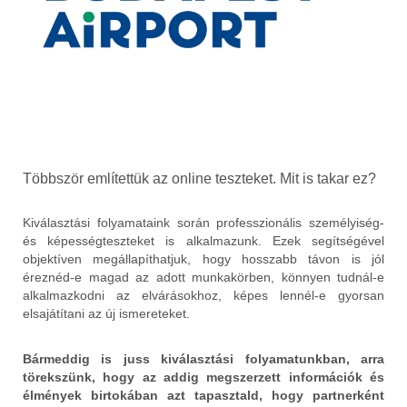
vagy fejvadász
cégek, ezért
előfordul, hogy
az előszűrést ők
végzik (telefonos
kapcsolatfelvétel,
online tesztek
kitöltetése, első
körös interjú).
Ha ezeken a
Többször említettük az online teszteket. Mit is takar ez?
lépéseken
Kiválasztás a
sikeresen tovább
BUD
Kiválasztási folyamataink során professzionális személyiség-
jutsz, a
toborzásával
és képességteszteket is alkalmazunk. Ezek segítségével
Budapest Airport
objektíven megállapíthatjuk, hogy hosszabb távon is jól
toborzójával és a
Amennyiben
éreznéd-e magad az adott munkakörben, könnyen tudnál-e
cég adott
saját toborzó
alkalmazkodni az elvárásokhoz, képes lennél-e gyorsan
szakterületének
kollegáink
elsajátítani az új ismereteket.
vezetőjével
támogatnak a
fogsz találkozni
kiválasztásban,
Bármeddig is juss kiválasztási folyamatunkban, arra
egy interjún.
már az
törekszünk, hogy az addig megszerzett információk és
előszűrést is ők
élmények birtokában azt tapasztald, hogy partnerként
A folyamat
végzik a