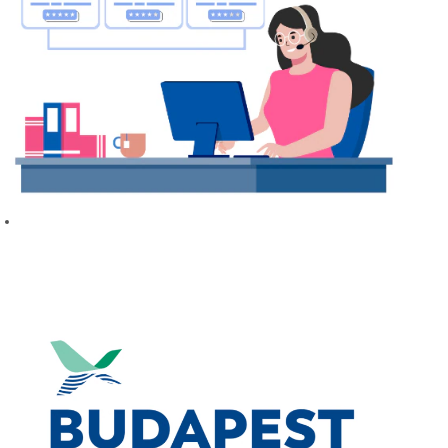
Kiválasztás
ügynökségi
partnerünkkel
Több pozíciónk
esetében
segítségünkre
vannak toborzó,